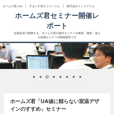
Skip
ホームズ君.com
|
すまいの安心フォーラム
|
株式会社インテグラル
to
ホームズ君セミナー開催レ
content
ポート
全国各地で開催する、ホームズ君の操作セミナーや耐震・構造・省エ
ネ各種セミナーの開催報告です
ホームズ君「UA値に頼らない室温デザ
インのすすめ」セミナー