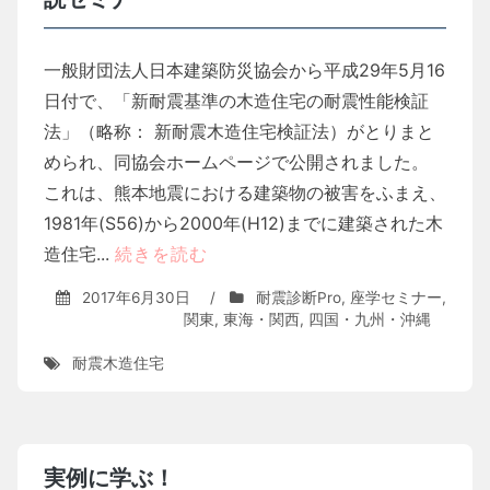
一般財団法人日本建築防災協会から平成29年5月16
日付で、「新耐震基準の木造住宅の耐震性能検証
法」（略称： 新耐震木造住宅検証法）がとりまと
められ、同協会ホームページで公開されました。
これは、熊本地震における建築物の被害をふまえ、
1981年(S56)から2000年(H12)までに建築された木
造住宅...
続きを読む
2017年6月30日
/
耐震診断Pro
,
座学セミナー
,
関東
,
東海・関西
,
四国・九州・沖縄
耐震木造住宅
実例に学ぶ！