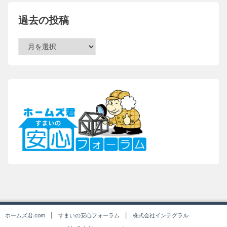
過去の投稿
過
去
の
投
稿
ホームズ君.com
|
すまいの安心フォーラム
|
株式会社インテグラル