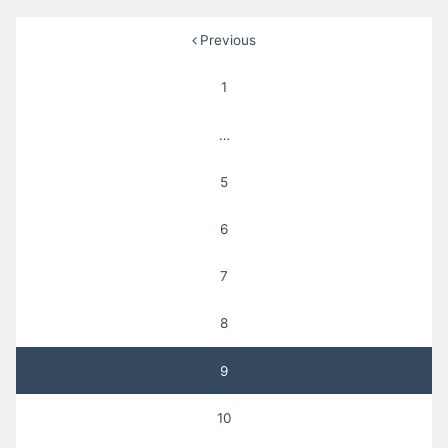
投
Previous
稿
1
ナ
…
ビ
ゲ
5
ー
6
シ
7
ョ
ン
8
9
10