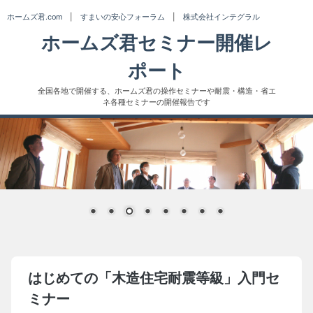
Skip
ホームズ君.com
|
すまいの安心フォーラム
|
株式会社インテグラル
to
ホームズ君セミナー開催レ
content
ポート
全国各地で開催する、ホームズ君の操作セミナーや耐震・構造・省エ
ネ各種セミナーの開催報告です
はじめての「木造住宅耐震等級」入門セ
ミナー