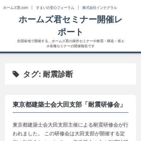
Skip
ホームズ君.com
|
すまいの安心フォーラム
|
株式会社インテグラル
to
ホームズ君セミナー開催レ
content
ポート
全国各地で開催する、ホームズ君の操作セミナーや耐震・構造・省エ
ネ各種セミナーの開催報告です
タグ:
耐震診断
東京都建築士会大田支部「耐震研修会」
東京都建築士会大田支部主催による耐震研修会が行
われました。 この研修会は大田支部が開催する定