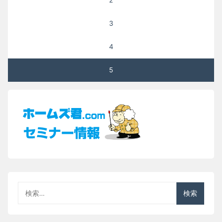
ビ
ゲ
3
ー
4
シ
5
ョ
ン
検
索: