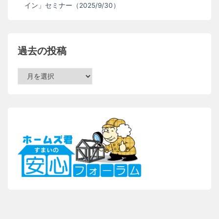
イン」セミナー（2025/9/30）
過去の投稿
過
去
の
投
稿