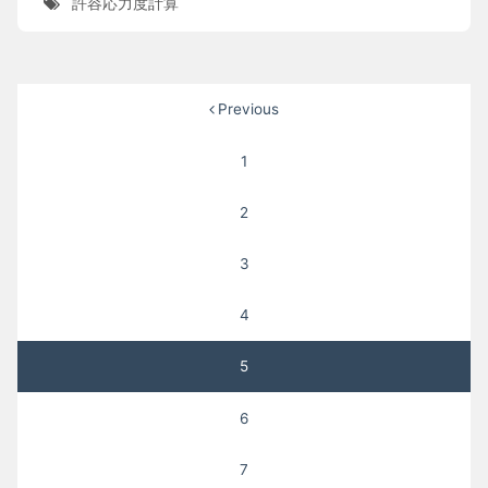
許容応力度計算
投
Previous
稿
1
ナ
2
ビ
ゲ
3
ー
4
シ
5
ョ
ン
6
7