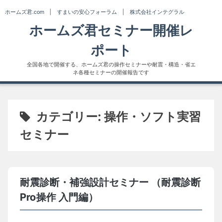
Skip
ホームズ君.com
|
すまいの安心フォーラム
|
株式会社インテグラル
to
ホームズ君セミナー開催レ
content
ポート
全国各地で開催する、ホームズ君の操作セミナーや耐震・構造・省エ
ネ各種セミナーの開催報告です
カテゴリー:
操作・ソフト実習
セミナー
耐震診断・補強設計セミナー （耐震診断
Pro操作 入門編）