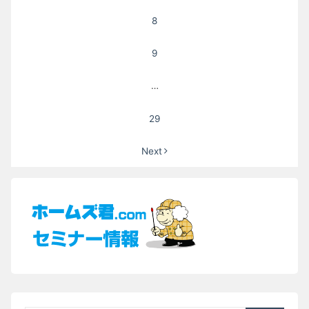
8
9
…
29
Next