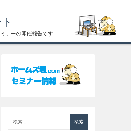
ート
セミナーの開催報告です
検
索: