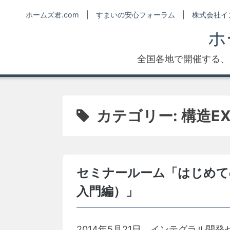
Skip
ホームズ君.com
|
すまいの安心フォーラム
|
株式会社イ
to
ホ
content
全国各地で開催する、
カテゴリー:
構造E
セミナールーム「はじめて
入門編）」
2014年5月21日、インテグラル