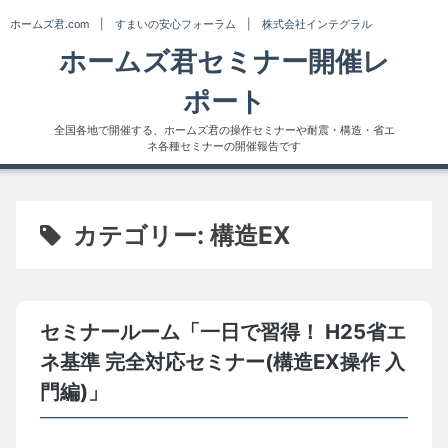
Skip
ホームズ君.com
|
すまいの安心フォーラム
|
株式会社インテグラル
to
ホームズ君セミナー開催レ
content
ポート
全国各地で開催する、ホームズ君の操作セミナーや耐震・構造・省エ
ネ各種セミナーの開催報告です
カテゴリー:
構造EX
セミナールーム「一日で習得！ H25省エ
ネ基準 完全対応セミナー(構造EX操作 入
門編)」