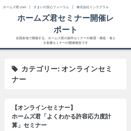
Skip
ホームズ君.com
|
すまいの安心フォーラム
|
株式会社インテグラル
to
ホームズ君セミナー開催レ
content
ポート
全国各地で開催する、ホームズ君の操作セミナーや耐震・構造・省エ
ネ各種セミナーの開催報告です
カテゴリー:
オンラインセミ
ナー
【オンラインセミナー】
ホームズ君「よくわかる許容応力度計
算」セミナー