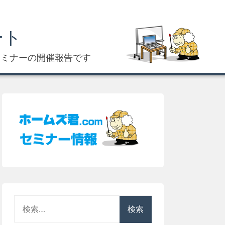
ート
セミナーの開催報告です
検
索: