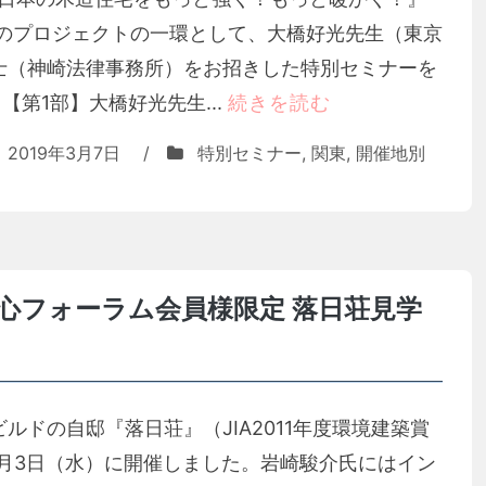
このプロジェクトの一環として、大橋好光先生（東京
士（神崎法律事務所）をお招きした特別セミナーを
 【第1部】大橋好光先生...
続きを読む
2019年3月7日
/
特別セミナー
,
関東
,
開催地別
心フォーラム会員様限定 落日荘見学
ドの自邸『落日荘』（JIA2011年度環境建築賞
10月3日（水）に開催しました。岩崎駿介氏にはイン