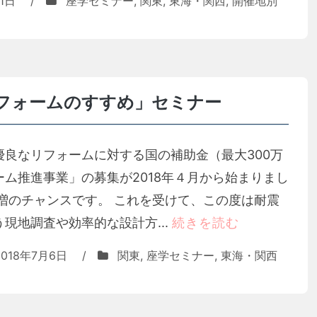
1日
/
座学セミナー
,
関東
,
東海・関西
,
開催地別
フォームのすすめ」セミナー
良なリフォームに対する国の補助金（最大300万
ム推進事業」の募集が2018年４月から始まりまし
増のチャンスです。 これを受けて、この度は耐震
現地調査や効率的な設計方...
続きを読む
2018年7月6日
/
関東
,
座学セミナー
,
東海・関西