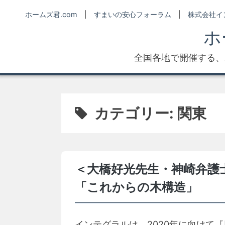
Skip
ホームズ君.com
|
すまいの安心フォーラム
|
株式会社イ
to
ホ
content
全国各地で開催する、
カテゴリー:
関東
＜大橋好光先生・神崎弁護
「これからの木構造」
インテグラルは、2020年に向けて