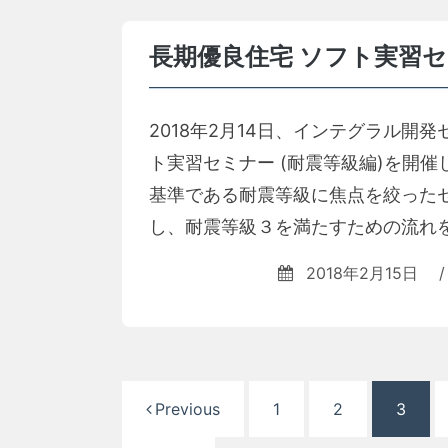
長期優良住宅 ソフト実習セ
2018年2月14日、インテグラル開
ト実習セミナー (耐震等級編)を開
基準である耐震等級に焦点を絞った
し、耐震等級３を満たすための流れを
2018年2月15日
/
投
Previous
1
2
3
稿