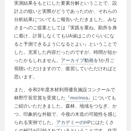
実測結果をもとにした要素分解ということで、設
計上の狙いと実際がどうであったのか、それらの
分析結果についてもご報告いただきました。みな
さまへのご提案としては『実践を重ね、勘所を身
に着け、計算しなくてもUA値はこのぐらいにな
ると予測できるようになるとよい』ということで
した。充実した内容だったのですが、時間が短か
ったかもしれません。
アーカイブ動画
を1か月ご
視聴いただけますので、復習していただければと
思います。
また、令和2年度木材利用優良施設コンクールで
林野庁長官賞を受賞した
『morinos』
についても
ご紹介いただきました。森林、地域をつなぎ、か
つ、印象的な外観で、今後の木造の可能性を感じ
られる実例でした。
アカデミーのHP
にはたくさ
んの秘話が記録されているということです。住宅