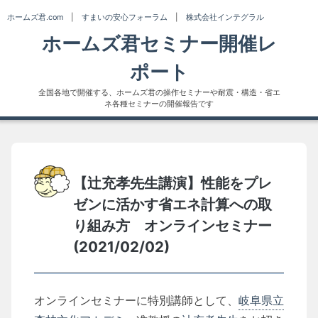
Skip
ホームズ君.com
|
すまいの安心フォーラム
|
株式会社インテグラル
to
ホームズ君セミナー開催レ
content
ポート
全国各地で開催する、ホームズ君の操作セミナーや耐震・構造・省エ
ネ各種セミナーの開催報告です
【辻充孝先生講演】性能をプレ
ゼンに活かす省エネ計算への取
り組み方 オンラインセミナー
(2021/02/02)
オンラインセミナーに特別講師として、
岐阜県立