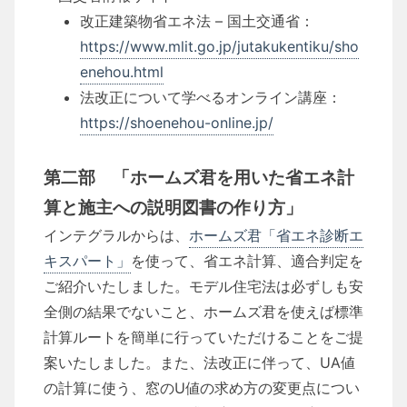
改正建築物省エネ法 – 国土交通省：
https://www.mlit.go.jp/jutakukentiku/sho
enehou.html
法改正について学べるオンライン講座：
https://shoenehou-online.jp/
第二部 「ホームズ君を用いた省エネ計
算と施主への説明図書の作り方」
インテグラルからは、
ホームズ君「省エネ診断エ
キスパート」
を使って、省エネ計算、適合判定を
ご紹介いたしました。モデル住宅法は必ずしも安
全側の結果でないこと、ホームズ君を使えば標準
計算ルートを簡単に行っていただけることをご提
案いたしました。また、法改正に伴って、UA値
の計算に使う、窓のU値の求め方の変更点につい