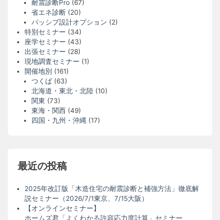
耐震診断Pro
(67)
省エネ診断
(20)
パッシブ設計オプション
(2)
特別セミナー
(34)
座学セミナー
(43)
出張セミナー
(28)
現地調査セミナー
(1)
開催地別
(161)
つくば
(63)
北海道・東北・北陸
(10)
関東
(73)
東海・関西
(49)
四国・九州・沖縄
(17)
最近の投稿
2025年改訂版「木造住宅の耐震診断と補強方法」徹底解
説セミナー（2026/7/1東京、7/15大阪）
【オンラインセミナー】
ホームズ君「よくわかる許容応力度計算」セミナー