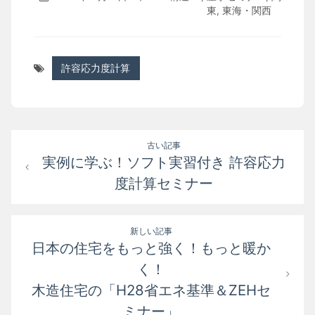
東
,
東海・関西
許容応力度計算
投
古い記事
実例に学ぶ！ソフト実習付き 許容応力
稿
度計算セミナー
ナ
ビ
新しい記事
ゲ
日本の住宅をもっと強く！もっと暖か
ー
く！
木造住宅の「H28省エネ基準＆ZEHセ
シ
ミナー」