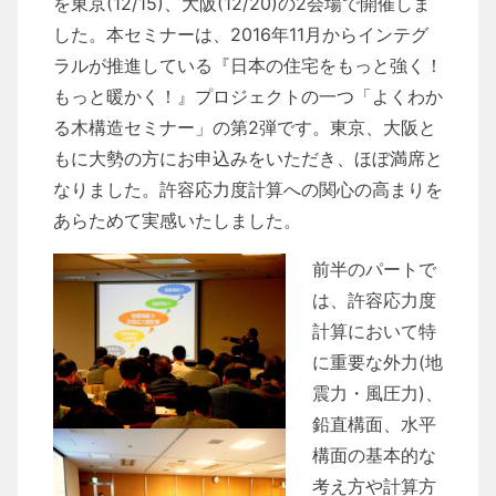
を東京(12/15)、大阪(12/20)の2会場で開催しま
した。本セミナーは、2016年11月からインテグ
ラルが推進している『日本の住宅をもっと強く！
もっと暖かく！』プロジェクトの一つ「よくわか
る木構造セミナー」の第2弾です。東京、大阪と
もに大勢の方にお申込みをいただき、ほぼ満席と
なりました。許容応力度計算への関心の高まりを
あらためて実感いたしました。
前半のパートで
は、許容応力度
計算において特
に重要な外力(地
震力・風圧力)、
鉛直構面、水平
構面の基本的な
考え方や計算方