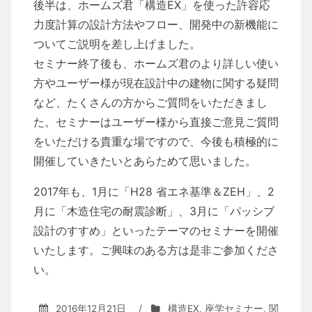
後半は、ホームズ君「構造EX」を使った許容応
力度計算の設計方法やフロー、開発中の新機能に
ついてご説明を差し上げました。
セミナー終了後も、ホームズ君のより詳しい使い
方やユーザー様が現在設計中の建物に関する疑問
など、たくさんの方からご質問をいただきまし
た。セミナーはユーザー様から直接ご意見ご質問
をいただける貴重な場ですので、今後も積極的に
開催していきたいとあらためて思いました。
2017年も、1月に「H28 省エネ基準＆ZEH」、2
月に「木造住宅の耐震診断」、3月に「パッシブ
設計のすすめ」といったテーマのセミナーを開催
いたします。ご興味のある方は是非ご参加くださ
い。
2016年12月21日
/
構造EX
,
座学セミナー
,
関