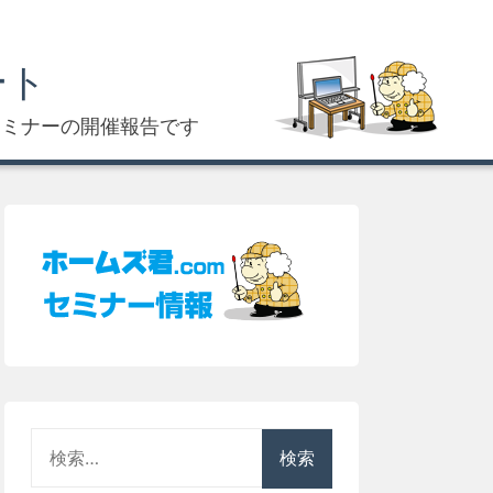
ート
セミナーの開催報告です
検
索: