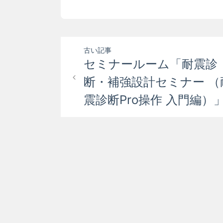
投
古い記事
セミナールーム「耐震診
稿
断・補強設計セミナー （
ナ
震診断Pro操作 入門編）
ビ
ゲ
ー
シ
ョ
ン